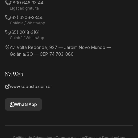
0800 646 33 44
Ligação gratuita
(62) 3206-3344
Goiânia / WhatsApp
(65) 2018-3161
Cuiabá / WhatsApp
Av. Volta Redonda, 927 — Jardim Novo Mundo —
Goiânia/GO — CEP 74.703-080
Na Web
www.soposto.com.br
WhatsApp
Política de Privacidade
·
Termos de Uso
·
Trocas e Devoluções
·