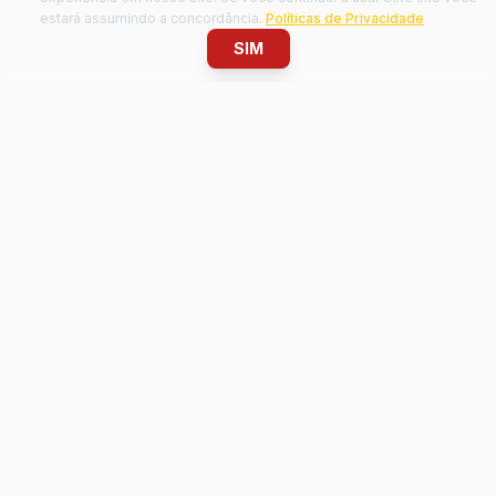
estará assumindo a concordância.
Políticas de Privacidade
SIM
Só Posto
A solução completa em equipamentos para postos de
combustíveis. Representante autorizado Wayne e Filtros Fepel.
Navegação
Home