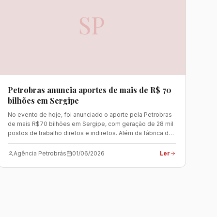
SP
Petrobras anuncia aportes de mais de R$ 70
bilhões em Sergipe
No evento de hoje, foi anunciado o aporte pela Petrobras
de mais R$70 bilhões em Sergipe, com geração de 28 mil
postos de trabalho diretos e indiretos. Além da fábrica de
fertilizantes, o valor abrange a exploração e produção de
óleo e gás em águas profundas e o descomissionamento
Agência Petrobrás
01/06/2026
Ler
de plataformas de águas rasas. Do total anunciado, mais
de R$60 bilhões serão investidos para o desenvolvimento
do projeto Sergipe Águas Profundas (SEAP), conforme
previsto no Plano Estratégico da companhia. Durante o
evento, foram assinados com a SBM Offshore os
contratos de construção das plataformas de SEAP P-81 e
P-87, que, juntas, terão capacidade instalada para produzir