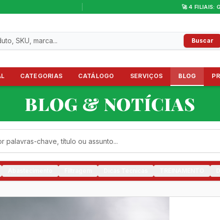
🚀 4 FILIAIS: 
Buscar
AL
CATEGORIAS
CATÁLOGO
SERVIÇOS
BLOG
P
BLOG & NOTÍCIAS
Abastecimento
Filtragem
Dicas Técnicas
TREINAMENTO
D