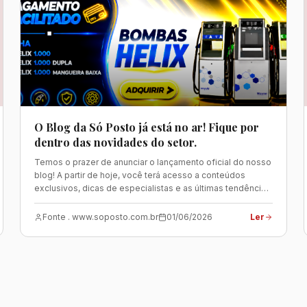
O Blog da Só Posto já está no ar! Fique por
dentro das novidades do setor.
Temos o prazer de anunciar o lançamento oficial do nosso
blog! A partir de hoje, você terá acesso a conteúdos
exclusivos, dicas de especialistas e as últimas tendências
do mercado. Nosso objetivo é compartilhar conhecimento
e ajudar você a otimizar sua gestão, aumentar suas
Fonte . www.soposto.com.br
01/06/2026
Ler
vendas e resolver os desafios do dia a dia. O que você
encontrará: Artigos sobre gestão e eficiência operacional
Novidades sobre produtos e serviços Dicas de marketing
e atendimento ao cliente Visite agora mesmo e confira
nossos primeiros artigos: https://lojasoposto.com.br