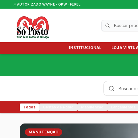
⚡ AUTORIZADO WAYNE · OPW · FEPEL
INSTITUCIONAL
LOJA VIRTU
Todos
Gestão de Posto
Manutenção
Lançamentos
MANUTENÇÃO