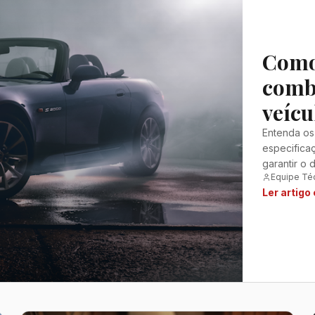
Como 
combu
veícu
Entenda os 
especifica
garantir o 
Equipe Té
Ler artigo