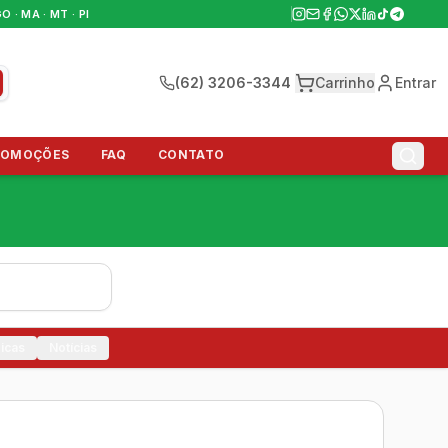
GO · MA · MT · PI
(62) 3206-3344
Carrinho
Entrar
ROMOÇÕES
FAQ
CONTATO
icas
Notícias