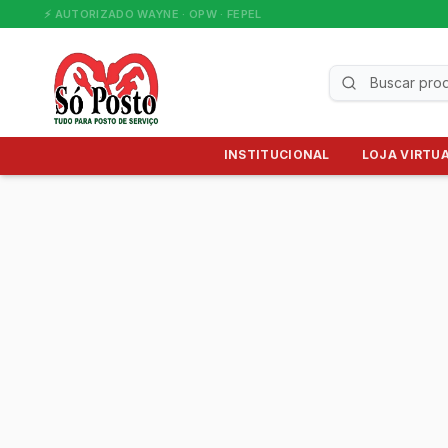
⚡ AUTORIZADO WAYNE · OPW · FEPEL
INSTITUCIONAL
LOJA VIRTU