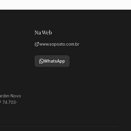
Na Web
www.soposto.com.br
WhatsApp
ardim Novo
 74.703-