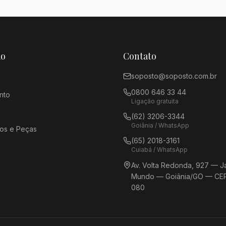
ão
Contato
soposto@soposto.com.br
0800 646 33 44
nto
Ligação gratuita
(62) 3206-3344
Goiânia / WhatsApp
os e Peças
(65) 2018-3161
Cuiabá / WhatsApp
Av. Volta Redonda, 927 — J
Mundo — Goiânia/GO — CEP
080