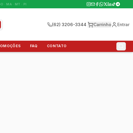
GO · MA · MT · PI
(62) 3206-3344
Carrinho
Entrar
ROMOÇÕES
FAQ
CONTATO