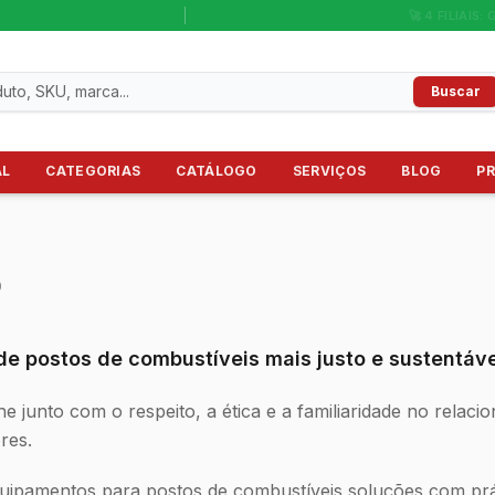
🚀 4 FILIAIS: 
Buscar
AL
CATEGORIAS
CATÁLOGO
SERVIÇOS
BLOG
P
o
e postos de combustíveis mais justo e sustentáve
e junto com o respeito, a ética e a familiaridade no relac
res.
ipamentos para postos de combustíveis soluções com práti