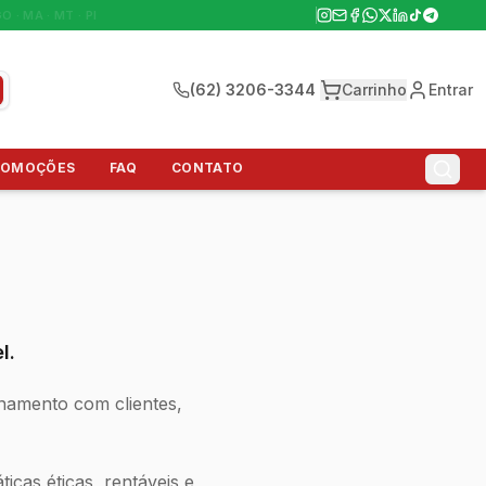
GO · MA · MT · PI
(62) 3206-3344
Carrinho
Entrar
ROMOÇÕES
FAQ
CONTATO
l.
ionamento com clientes,
cas éticas, rentáveis e