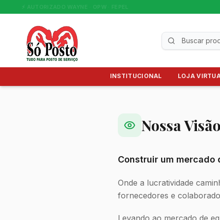
⚡ AUTORIZADO WAYNE · OPW · FEPEL
INSTITUCIONAL
LOJA VIRTU
Nossa Visã
Construir um mercado d
Onde a lucratividade caminh
fornecedores e colaborado
Levando ao mercado de equ