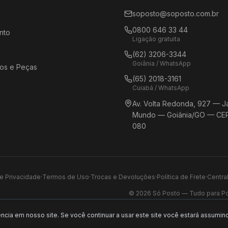
soposto@soposto.com.br
0800 646 33 44
nto
Ligação gratuita
(62) 3206-3344
Goiânia / WhatsApp
os e Peças
(65) 2018-3161
Cuiabá / WhatsApp
Av. Volta Redonda, 927 — J
Mundo — Goiânia/GO — CEP
080
de Privacidade
·
Termos de Uso
·
Trocas e Devoluções
·
Política de Frete
·
Centra
©
2026
Só Posto — Tudo para Pos
cia em nosso site. Se você continuar a usar este site você estará assumin