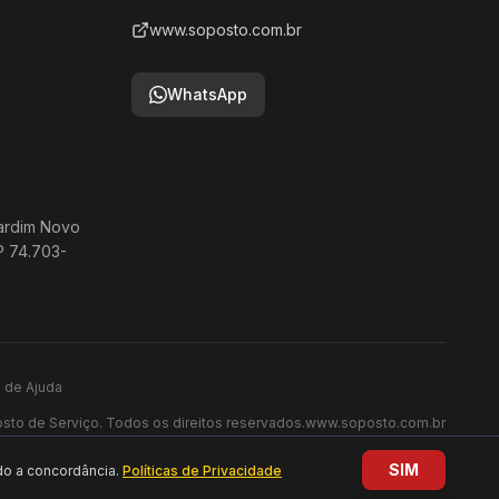
www.soposto.com.br
WhatsApp
ardim Novo
 74.703-
l de Ajuda
to de Serviço. Todos os direitos reservados.
www.soposto.com.br
SIM
do a concordância.
Políticas de Privacidade